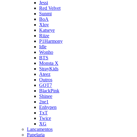
Jessi
Red Velvet
Sunmi
BoA
Xlov
Katseye
Riize
P1Harmony
Idle
Wonho
BTS
Monsta X
StrayKids
Ateez
Outros
GOT7
BlackPink
Shinee
2ne1
Enhypen
TxT
Twice
XG
Lançamentos
Papelaria