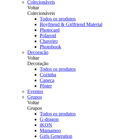
Colecionáveis
Voltar
Colecionáveis
Todos os produtos
Boyfriend & Girlfriend Material
Photocard
Polaroid
Chaveiro
Photobook
Decoração
Voltar
Decoração
Todos os produtos
Cozinha
Caneca
Pôster
Eventos
Grupos
Voltar
Grupos
Todos os produtos
G-dragon
iKON
Mamamoo
Girls Generation