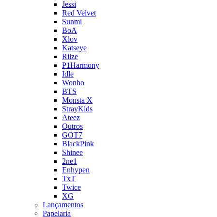
Jessi
Red Velvet
Sunmi
BoA
Xlov
Katseye
Riize
P1Harmony
Idle
Wonho
BTS
Monsta X
StrayKids
Ateez
Outros
GOT7
BlackPink
Shinee
2ne1
Enhypen
TxT
Twice
XG
Lançamentos
Papelaria