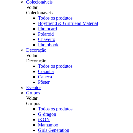
Colecionáveis
Voltar
Colecionáveis
Todos os produtos
Boyfriend & Girlfriend Material
Photocard
Polaroid
Chaveiro
Photobook
Decoração
Voltar
Decoração
Todos os produtos
Cozinha
Caneca
Pôster
Eventos
Grupos
Voltar
Grupos
Todos os produtos
G-dragon
iKON
Mamamoo
Girls Generation