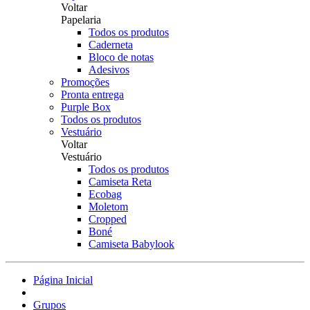
Voltar
Papelaria
Todos os produtos
Caderneta
Bloco de notas
Adesivos
Promoções
Pronta entrega
Purple Box
Todos os produtos
Vestuário
Voltar
Vestuário
Todos os produtos
Camiseta Reta
Ecobag
Moletom
Cropped
Boné
Camiseta Babylook
Página Inicial
Grupos