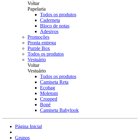
Voltar
Papelaria
Todos os produtos
Caderneta
Bloco de notas
Adesivos
Promoções
Pronta entrega
Purple Box
Todos os produtos
Vestuário
Voltar
Vestuário
Todos os produtos
Camiseta Reta
Ecobag
Moletom
Cropped
Boné
Camiseta Babylook
Página Inicial
Grupos