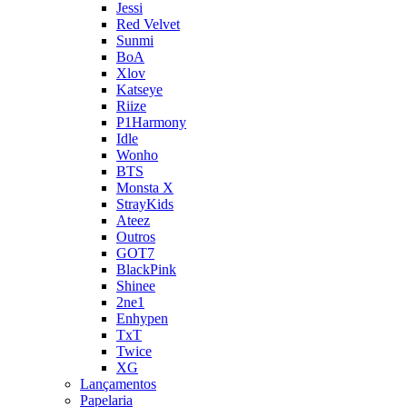
Jessi
Red Velvet
Sunmi
BoA
Xlov
Katseye
Riize
P1Harmony
Idle
Wonho
BTS
Monsta X
StrayKids
Ateez
Outros
GOT7
BlackPink
Shinee
2ne1
Enhypen
TxT
Twice
XG
Lançamentos
Papelaria