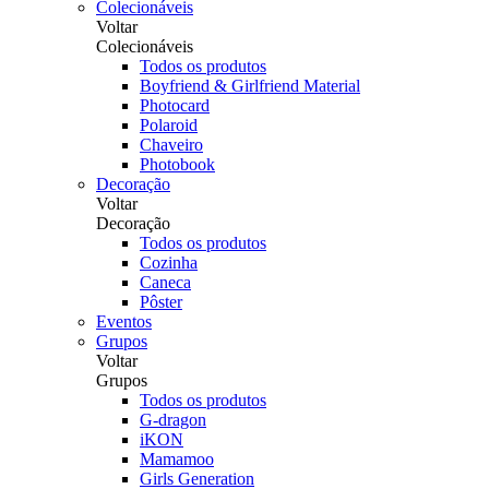
Colecionáveis
Voltar
Colecionáveis
Todos os produtos
Boyfriend & Girlfriend Material
Photocard
Polaroid
Chaveiro
Photobook
Decoração
Voltar
Decoração
Todos os produtos
Cozinha
Caneca
Pôster
Eventos
Grupos
Voltar
Grupos
Todos os produtos
G-dragon
iKON
Mamamoo
Girls Generation