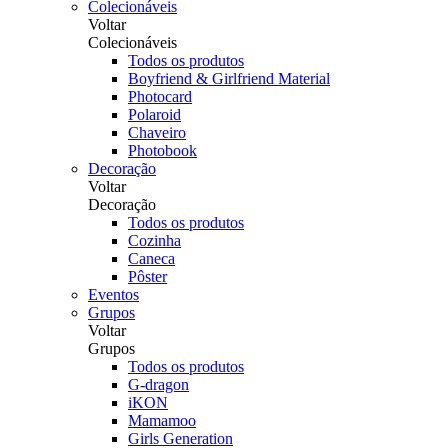
Colecionáveis
Voltar
Colecionáveis
Todos os produtos
Boyfriend & Girlfriend Material
Photocard
Polaroid
Chaveiro
Photobook
Decoração
Voltar
Decoração
Todos os produtos
Cozinha
Caneca
Pôster
Eventos
Grupos
Voltar
Grupos
Todos os produtos
G-dragon
iKON
Mamamoo
Girls Generation