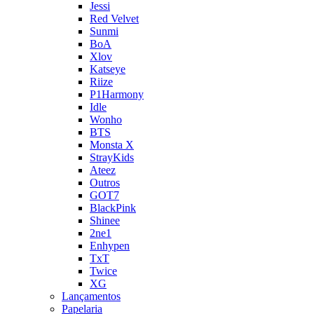
Jessi
Red Velvet
Sunmi
BoA
Xlov
Katseye
Riize
P1Harmony
Idle
Wonho
BTS
Monsta X
StrayKids
Ateez
Outros
GOT7
BlackPink
Shinee
2ne1
Enhypen
TxT
Twice
XG
Lançamentos
Papelaria