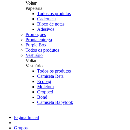
Voltar
Papelaria
Todos os produtos
Caderneta
Bloco de notas
Adesivos
Promoções
Pronta entrega
Purple Box
Todos os produtos
Vestuário
Voltar
Vestuário
Todos os produtos
Camiseta Reta
Ecobag
Moletom
Cropped
Boné
Camiseta Babylook
Página Inicial
Grupos