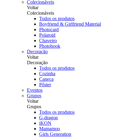
Colecionáveis
Voltar
Colecionáveis
Todos os produtos
Boyfriend & Girlfriend Material
Photocard
Polaroid
Chaveiro
Photobook
Decoração
Voltar
Decoração
Todos os produtos
Cozinha
Caneca
Pôster
Eventos
Grupos
Voltar
Grupos
Todos os produtos
G-dragon
iKON
Mamamoo
Girls Generation