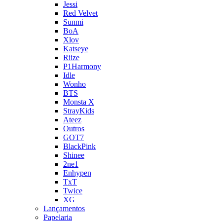
Jessi
Red Velvet
Sunmi
BoA
Xlov
Katseye
Riize
P1Harmony
Idle
Wonho
BTS
Monsta X
StrayKids
Ateez
Outros
GOT7
BlackPink
Shinee
2ne1
Enhypen
TxT
Twice
XG
Lançamentos
Papelaria